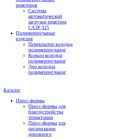
реакторов
Система
автоматической
загрузки реактора
САЗР 325
Полимерпесчаные
изделия
Перекрытие колодца
полимерпесчаное
Кольцо колодца
полимерпесчаное
Дно колодца
полимерпесчаное
Каталог
Пресс-формы
Пресс-формы для
благоустройства
территории
Пресс-формы для
организации
дорожного