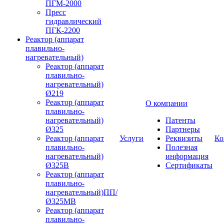
ПГМ-2000
Пресс
гидравлический
ПГК-2200
Реактор (аппарат
плавильно-
нагревательный)
Реактор (аппарат
плавильно-
нагревательный)
Ø219
Реактор (аппарат
О компании
плавильно-
нагревательный)
Патенты
Ø325
Партнеры
Реактор (аппарат
Услуги
Реквизиты
Ко
плавильно-
Полезная
нагревательный)
информация
Ø325В
Сертификаты
Реактор (аппарат
плавильно-
нагревательный)ПП/
Ø325МВ
Реактор (аппарат
плавильно-