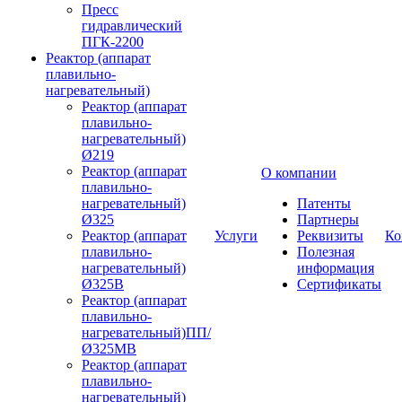
Пресс
гидравлический
ПГК-2200
Реактор (аппарат
плавильно-
нагревательный)
Реактор (аппарат
плавильно-
нагревательный)
Ø219
Реактор (аппарат
О компании
плавильно-
нагревательный)
Патенты
Ø325
Партнеры
Реактор (аппарат
Услуги
Реквизиты
Ко
плавильно-
Полезная
нагревательный)
информация
Ø325В
Сертификаты
Реактор (аппарат
плавильно-
нагревательный)ПП/
Ø325МВ
Реактор (аппарат
плавильно-
нагревательный)