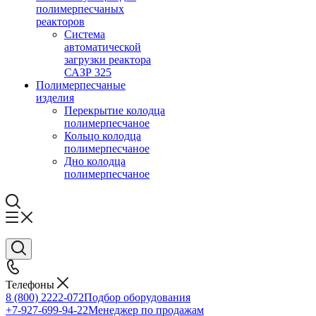
полимерпесчаных
реакторов
Система
автоматической
загрузки реактора
САЗР 325
Полимерпесчаные
изделия
Перекрытие колодца
полимерпесчаное
Кольцо колодца
полимерпесчаное
Дно колодца
полимерпесчаное
Телефоны
8 (800) 2222-072
Подбор оборудования
+7-927-699-94-22
Менеджер по продажам