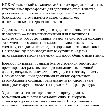
НПК «Сколковский механический завод» предлагает заказать
качественные пресс-формы для дорожного строительства,
рассчитанные на большой типаж изделий. Элементы
безопасности стоят намного дешевле аналогов,
изготовленных из первичного сырья.
Дорожный люк для пешеходных дорожек и зоны зеленых
насаждений — полимернопесчаный или пластиковая
конструкция, которую устанавливают на смотровом колодце в
зоне умеренного движения малотоннажного транспорта, на
стоянках, складах и пешеходных дорожках, в зеленых зонах.
На заводах, где производят литые чугунные изделия,
изготавливают массивные люки для дорог общего назначения.
Бордюр показывает границы благоустроенной территории,
предотвращает размывание и расползание вымощенной
дороги, визуально отделяет пешеходную и проезжую часть.
Полимерпесчаными дорожными камнями оформляют
автомобильные стоянки, трамвайные пути, спортивные
площадки и другие элементы городской инфраструктуры.
Задача «лежачего полицейского» — предупредить о
возможной опасности и заставить снизить скорость
транспорта до минимального значения. Искусственные
дорожные неровности устанавливают в местах нахождения