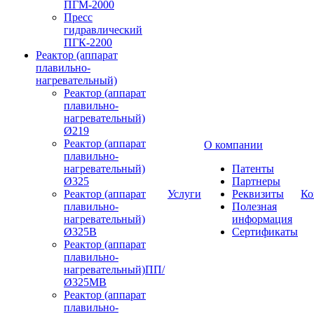
ПГМ-2000
Пресс
гидравлический
ПГК-2200
Реактор (аппарат
плавильно-
нагревательный)
Реактор (аппарат
плавильно-
нагревательный)
Ø219
Реактор (аппарат
О компании
плавильно-
нагревательный)
Патенты
Ø325
Партнеры
Реактор (аппарат
Услуги
Реквизиты
Ко
плавильно-
Полезная
нагревательный)
информация
Ø325В
Сертификаты
Реактор (аппарат
плавильно-
нагревательный)ПП/
Ø325МВ
Реактор (аппарат
плавильно-