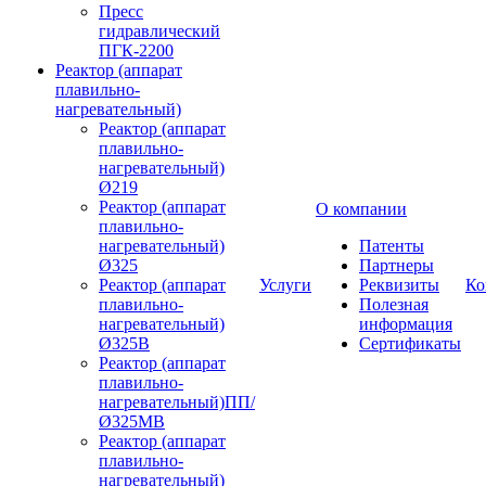
Пресс
гидравлический
ПГК-2200
Реактор (аппарат
плавильно-
нагревательный)
Реактор (аппарат
плавильно-
нагревательный)
Ø219
Реактор (аппарат
О компании
плавильно-
нагревательный)
Патенты
Ø325
Партнеры
Реактор (аппарат
Услуги
Реквизиты
Ко
плавильно-
Полезная
нагревательный)
информация
Ø325В
Сертификаты
Реактор (аппарат
плавильно-
нагревательный)ПП/
Ø325МВ
Реактор (аппарат
плавильно-
нагревательный)