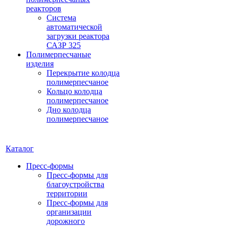
реакторов
Система
автоматической
загрузки реактора
САЗР 325
Полимерпесчаные
изделия
Перекрытие колодца
полимерпесчаное
Кольцо колодца
полимерпесчаное
Дно колодца
полимерпесчаное
Каталог
Пресс-формы
Пресс-формы для
благоустройства
территории
Пресс-формы для
организации
дорожного