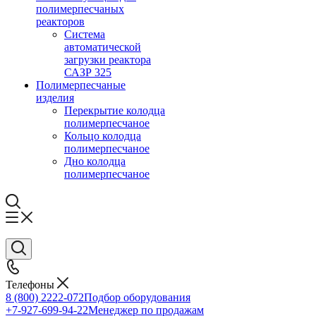
полимерпесчаных
реакторов
Система
автоматической
загрузки реактора
САЗР 325
Полимерпесчаные
изделия
Перекрытие колодца
полимерпесчаное
Кольцо колодца
полимерпесчаное
Дно колодца
полимерпесчаное
Телефоны
8 (800) 2222-072
Подбор оборудования
+7-927-699-94-22
Менеджер по продажам